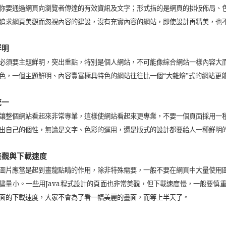
你要通過網頁向瀏覽者傳達的有效資訊及文字；形式指的是網頁的排版佈局、
追求網頁美觀而忽視內容的建設，沒有充實內容的網站，即使設計再精美，也
鮮明
必須要主題鮮明，突出重點，特別是個人網站，不可能像綜合網站一樣內容大
色，一個主題鮮明、內容豐富極具特色的網站往往比一個“大雜燴”式的網站更
統一
讓整個網站看起來非常專業，這樣使網站看起來更專業，不要一個頁面採用一
出自己的個性，無論是文字、色彩的運用，還是版式的設計都要給人一種鮮明
美觀與下載速度
圖片應當是起到畫龍點睛的作用，除非特殊需要，一般不要在網頁中大量使用
儘量小。一些用Java程式設計的頁面也非常美觀，但下載速度慢，一般要慎
面的下載速度，大家不會為了看一幅美麗的畫面，而等上半天了。