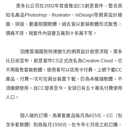
奧多比公司在2002年首度推出CS創意套件，整合其
知名產品Photoshop、Illustrator、InDesign等
網頁設計
繪
圖、排版、動畫相關軟體。過去皆以套裝軟體形式販售，
價格不菲，視套件內容要五萬到十多萬不等。
因應雲端趨勢快速變化的
網頁設計
創意流程，奧多
比日前宣布，創意套件CS正式改名為Creative Cloud，也
不再販售套裝軟體，使用者可以信用卡付費，上網下載CC
產品，付費一次可在兩台裝置下載，仍為本機端軟體，不
須連網使用。自CC發表至今，全球已有五十萬名付費使用
人口。
個人端的訂價，為單套產品每月為615元，CC（包
含多套軟體）則為每月1550元，在今年七月底之前訂購，